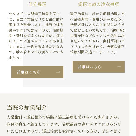
部分矯正
矯正治療の注意事項
マウスピース型矯正装置を使っ
矯正治療は、ほかの歯科治療に比
て、目立つ前歯だけなど部分的に
べ治療期間・費用がかかるため、
歯並びを改善します。歯列全体を
治療方針にきちんと納得したうえ
動かすわけではないので、治療期
で臨むことが大切です。治療中は
間・費用を抑えられますが、症状
虫歯予防などのケアに自発的に取
によっては適さないことがありま
り組んでください。歯科医師のア
す。また、一部を整えるだけなの
ドバイスを受け止め、快適な矯正
で、噛み合わせの改善などはでき
治療期間を過ごしましょう。
ません。
詳細はこちら
詳細はこちら
当院の症例紹介
大桑歯科・矯正歯科で実際に矯正治療を受けられた患者さまの、
症例写真をご紹介しています。治療前後の違いがすぐにおわかり
いただけますので、矯正治療を検討されている方は、ぜひご覧く