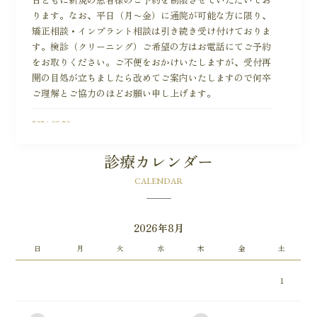
ります。なお、平日（月〜金）に通院が可能な方に限り、
矯正相談・インプラント相談は引き続き受け付けておりま
す。検診（クリーニング）ご希望の方はお電話にてご予約
をお取りください。ご不便をおかけいたしますが、受付再
開の目処が立ちましたら改めてご案内いたしますので何卒
ご理解とご協力のほどお願い申し上げます。
2024.08.20
予約システムが2024年8月より新しくなりました。LINE
を使って予約の登録やお知らせが来るので、より細かいサ
診療カレンダー
ービスやサポートが可能になります。ご来院の際は是非
CALENDAR
LINEの診察券登録にご協力お願い申し上げます。
2023.04.27
2026年8月
大桑歯科・矯正歯科ではこの度、金沢・大桑歯科の矯正専
門サイトをオープンいたしました。何卒よろしくお願いい
日
月
火
水
木
金
土
たします。
1