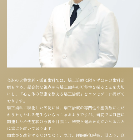
金沢の大桑歯科・矯正歯科では、矯正治療に限らずほかの歯科治
療も含め、総合的な視点から矯正歯科の可能性を探ることを大切
にし、「心と体の健康を整える矯正治療」をコンセプトに掲げて
おります。
矯正歯科に特化した医院には、矯正治療の専門性や症例数にこだ
わりをもたれる先生もいらっしゃるようですが、当院では口腔に
関連した不快症状の改善を目指し、審美と健康を両立させること
に重点を置いております。
歯並びを改善するだけでなく、気道、睡眠時無呼吸、肩こり、頭