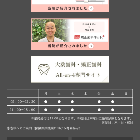
月
火
水
木
金
土
日
09：00〜12：30
●
●
●
-
●
●
-
14：00〜18：00
●
●
●
-
●
●
-
※最終受付は17:00となります。※祝日は木曜日に振替診療となります。
休診日：木・日・祝日
患者様へのご案内（保険医療機関における書面掲示）