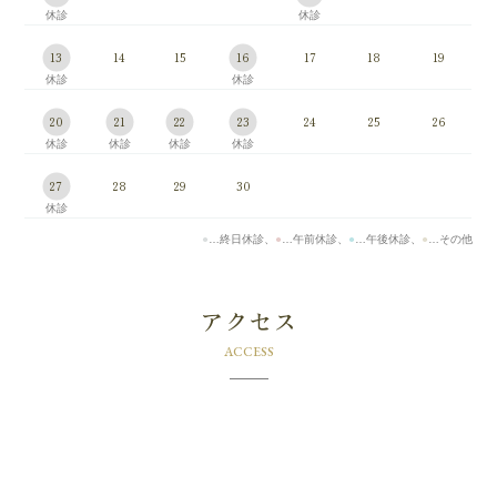
13
14
15
16
17
18
19
20
21
22
23
24
25
26
27
28
29
30
●
…終日休診、
●
…午前休診、
●
…午後休診、
●
…その他
アクセス
ACCESS