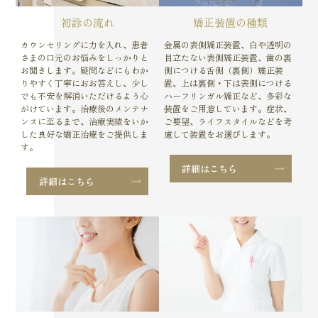
初診の流れ
矯正装置の種類
カウンセリングに力を入れ、患者
金属の表側矯正装置、白や透明の
さまの口元のお悩みをしっかりと
目立たない表側矯正装置、歯の裏
お聞きします。疑問などにもわか
側につける舌側（裏側）矯正装
りやすく丁寧におお答えし、少し
置、上は裏側・下は表側につける
でも不安を解消いただけるよう心
ハーフリンガル矯正など、多彩な
がけています。治療後のメンテナ
装置をご用意しています。症状、
ンスに至るまで、治療実績をいか
ご要望、ライフスタイルなどを考
した良好な矯正治療をご提供しま
慮して装置をお選びします。
す。
詳細はこちら
詳細はこちら