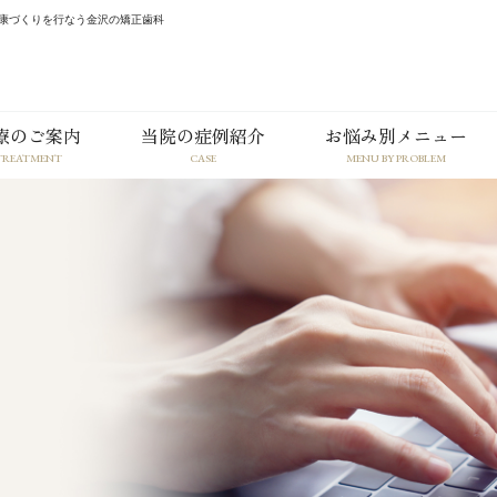
康づくりを行なう金沢の矯正歯科
療のご案内
当院の症例紹介
お悩み別メニュー
TREATMENT
CASE
MENU BY PROBLEM
こどもの
おとなの
初診の流れ
矯正装置の種類
矯正治療
矯正治療