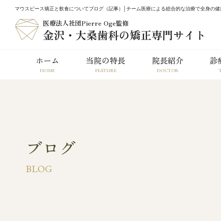
マウスピース矯正と飲食についてブログ（記事）│チーム医療による総合的な治療で全身の健
医療法人社団Pierre Oge監修
金沢・大桑歯科の矯正専門サイト
ホーム
当院の特長
院長紹介
診
HOME
FEATURE
DOCTOR
マウスピース型矯正装置
（インビザライン）
ブログ
BLOG