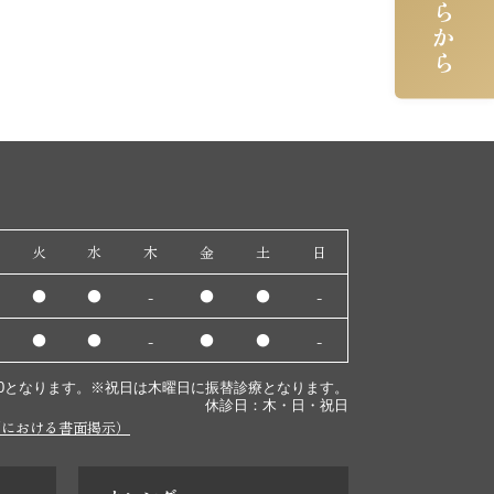
火
水
木
金
土
日
●
●
-
●
●
-
●
●
-
●
●
-
:00となります。※祝日は木曜日に振替診療となります。
休診日：木・日・祝日
関における書面掲示）