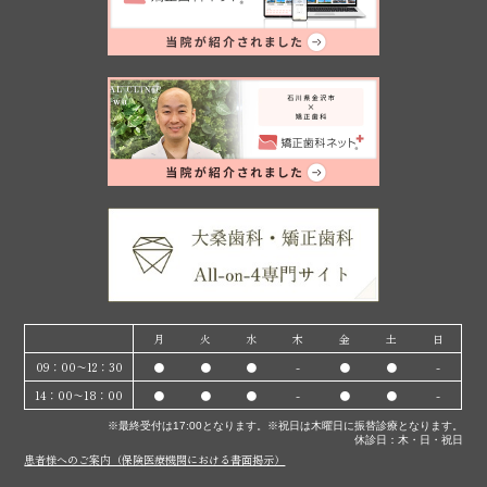
月
火
水
木
金
土
日
09：00〜12：30
●
●
●
-
●
●
-
14：00〜18：00
●
●
●
-
●
●
-
※最終受付は17:00となります。※祝日は木曜日に振替診療となります。
休診日：木・日・祝日
患者様へのご案内（保険医療機関における書面掲示）